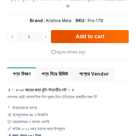
💛
Brand :
Krishna Mela
SKU :
Pro-178
Add to cart
পছন্দের তালিকায় রাখুন
পণ্য বিবরণ
পণ্য নিয়ে রিভিউ
পণ্যের Vendor
👦✨
৮-১০ বছরের জন্য ধুতি-উত্তরীয় সেট
✨👦
আপনার ছোট্ট সোনামণিকে দিন পূজার দিনে ঐতিহ্যের রাজকীয় সাজ 💛
🪡 উন্নতমানের কাপড়
🎨 মনোমুগ্ধকর রঙ ও ডিজাইন
👕 আরামদায়ক ও হালকা সেলাই
📏 সাইজ: ৮-১০ বছর বয়সের জন্য উপযুক্ত
💰
মূল্য: মাত্র ৮৫০ টাকা