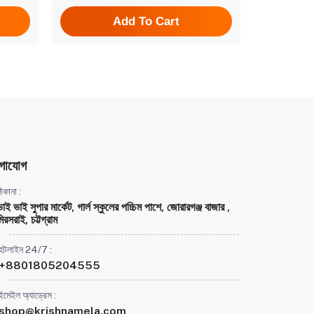
Add To Cart
গাযোগ
িকানা :
ভাই ভাই সুপার মার্কেট, গার্ল স্কুলের পচ্চিম পাশে, জোরারগঞ্জ বাজার ,
িরসরাই, চট্টগ্রাম
হটলাইন 24/7 :
+8801805204555
ইমেইল অ্যাড্রেস :
shop@krishnamela.com