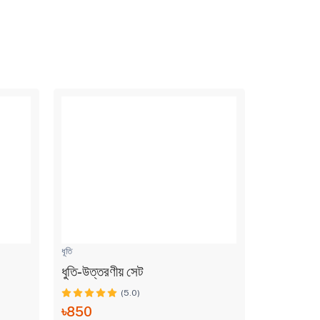
ধূতি
ধূতি
ধুতি-উত্তরণীয় সেট
বড়দের ধুতি-
(5.0)
৳850
৳900