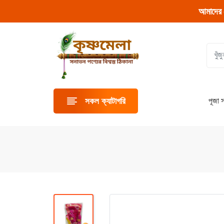
আমাদের 
পূজা স
সকল ক্যাটাগরি