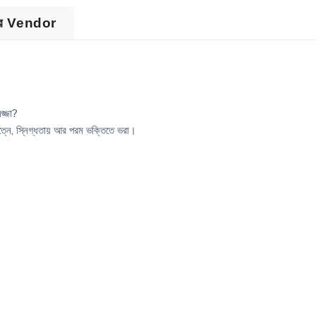
ের Vendor
জ্জা?
যত্নে, স্নিগ্ধতায় আর পরম ভক্তিতে ভরা।