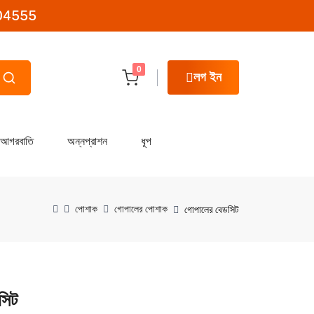
04555
0
লগ ইন
আগরবাতি
অন্নপ্রাশন
ধূপ
পোশাক
গোপালের পোশাক
গোপালের বেডসিট
সিট