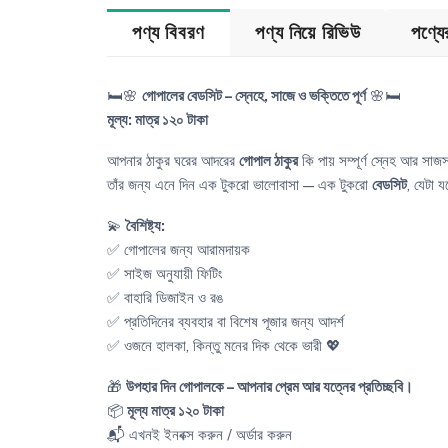
পণ্য বিবরণ
পণ্য নিয়ে রিভিউ
পণ্য
🛏️🌸
গোপালের বেডসিট – স্নেহে, সাজে ও ভক্তিতে পূর্ণ
🌸🛏️
মূল্য: মাত্র ১২০ টাকা
আপনার ঠাকুর ঘরের আদরের
গোপাল ঠাকুর
কি পায় সম্পূর্ণ স্নেহ আর সাজস
তাঁর জন্য এনে দিন এক টুকরো ভালোবাসা — এক টুকরো
বেডসিট
, যেটা 
💫
বৈশিষ্ট্য:
✅ গোপালের জন্য আরামদায়ক
✅ সাইজ অনুযায়ী ফিটিং
✅ বাহারি ডিজাইন ও রঙ
✅ প্রতিদিনের ব্যবহার বা বিশেষ পূজার জন্য আদর্শ
✅ ওজনে হালকা, কিন্তু মনের দিক থেকে ভারী 💖
🎁
উপহার দিন গোপালকে – আপনার প্রেম আর যত্নের প্রতিচ্ছবি।
📦
মূল্য মাত্র ১২০ টাকা
📬 এখনই ইনবক্স করুন / অর্ডার করুন