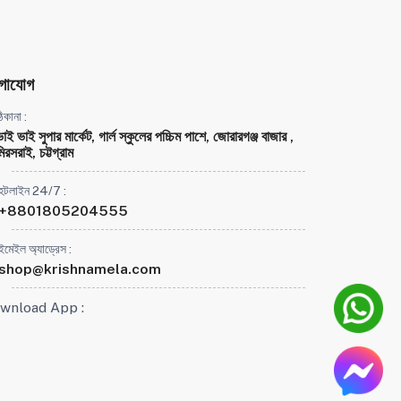
গাযোগ
িকানা :
ভাই ভাই সুপার মার্কেট, গার্ল স্কুলের পচ্চিম পাশে, জোরারগঞ্জ বাজার ,
িরসরাই, চট্টগ্রাম
হটলাইন 24/7 :
+8801805204555
ইমেইল অ্যাড্রেস :
shop@krishnamela.com
wnload App :