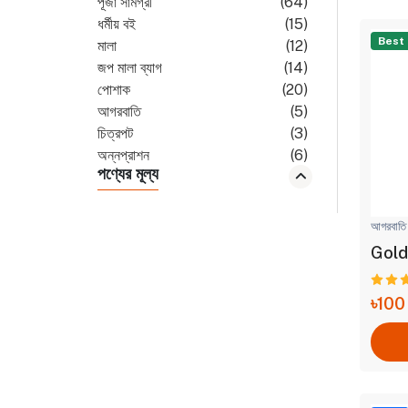
পূজা সামগ্রী
(64)
ধর্মীয় বই
(15)
Best
মালা
(12)
জপ মালা ব্যাগ
(14)
পোশাক
(20)
আগরবাতি
(5)
চিত্রপট
(3)
অন্নপ্রাশন
(6)
পণ্যের মূল্য
বিবাহ সামগ্রী
(2)
খেলনা সামগ্রী
(1)
লেডিস জুয়েলারি
(3)
আগরবাতি
ধূপ
(5)
Gold
৳100