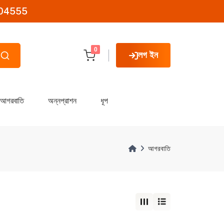
04555
0
লগ ইন
আগরবাতি
অন্নপ্রাশন
ধূপ
আগরবাতি