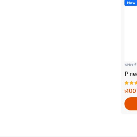
New
আগরবাতি
Pinea
৳100