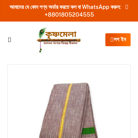
আমাদের যে কোন পণ্য অর্ডার করতে কল বা WhatsApp করুন:
+8801805204555
লগ ইন