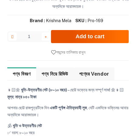
অন্যদিকে আরামদায়ক।
Brand :
Krishna Mela
SKU :
Pro-169
Add to cart
পছন্দের তালিকায় রাখুন
পণ্য বিবরণ
পণ্য নিয়ে রিভিউ
পণ্যের Vendor
👦🏻🌼
ধুতি-উত্তরণীয় সেট (৮–১০ বছর)
– ছোট্ট ভক্তের জন্য সম্পূর্ণ সাজ! 🌼👦🏻
মূল্য: মাত্র ৮৫০ টাকা
আপনার ছোট্ট রাজপুত্রটিকে দিন
একটি পূর্ণাঙ্গ ঐতিহ্যবাহী লুক
, যেটি একদিকে ভক্তিময় আবার
অন্যদিকে আরামদায়ক।
🕉️
ধুতি ও উত্তরণীয় সেট
✅ বয়স: ৮–১০ বছর