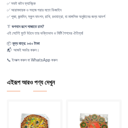
✅ সফট কটন ফ্যাব্রিক
✅ আরামদায়ক ও সহজে পরার মতো ডিজাইন
✅ পূজা, জন্মদিন, স্কুল ফাংশন, রাখি, রথযাত্রা, বা মাঙ্গলিক অনুষ্ঠানের জন্য আদর্শ
👔
ভগবান রূপে সাজাতে চান?
এই সেটেই ফুটে উঠবে তার ভক্তিভাব ও মিষ্টি শৈশবের ঐতিহ্য!
📦
মূল্য মাত্র: ৮৫০ টাকা
📬 আজই অর্ডার করুন।
📞 ইনবক্স করুন বা WhatsApp করুন
এইরূপ আরও পণ্য দেখুন