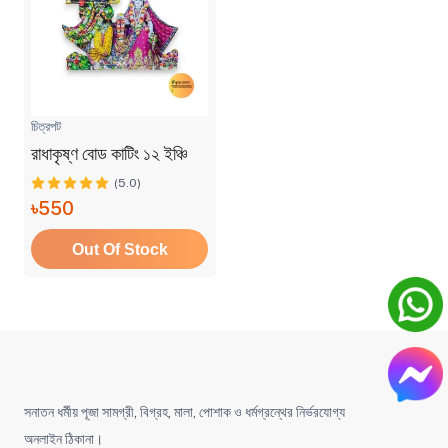
চিত্রপট
রাধাকৃষ্ণ বোড কাটিং ১২ ইঞ্চি
(5.0)
৳550
Out Of Stock
সনাতন ধর্মীয় পূজা সামগ্রী, বিগ্রহ, মালা, পোশাক ও ধর্মগ্রন্থের নির্ভরযোগ্য
অনলাইন ঠিকানা।