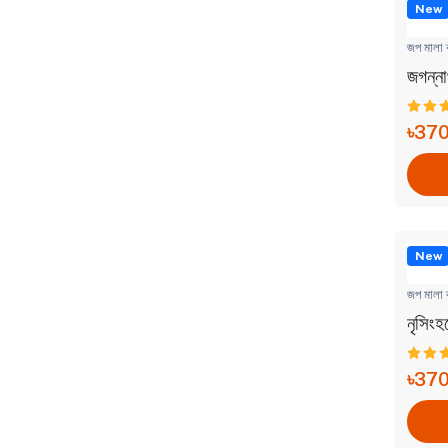
New
জপ মালা ব
জগন্না
৳37
New
জপ মালা ব
নৃসিং
৳37