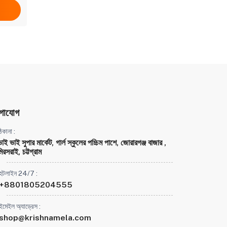
গাযোগ
িকানা :
ভাই ভাই সুপার মার্কেট, গার্ল স্কুলের পচ্চিম পাশে, জোরারগঞ্জ বাজার ,
িরসরাই, চট্টগ্রাম
হটলাইন 24/7 :
+8801805204555
ইমেইল অ্যাড্রেস :
shop@krishnamela.com