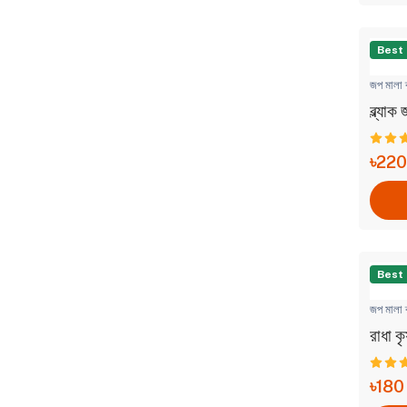
Best
জপ মালা ব
ব্ল্যাক
৳220
Best
জপ মালা ব
রাধা কৃ
৳180