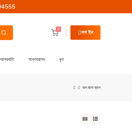
04555
0
লগ ইন
আগরবাতি
অন্নপ্রাশন
ধূপ
জপ মালা ব্যাগ