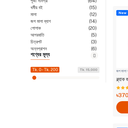
পূজা সামগ্রী
(64)
ধর্মীয় বই
(15)
New
মালা
(12)
জপ মালা ব্যাগ
(14)
পোশাক
(20)
আগরবাতি
(5)
চিত্রপট
(3)
অন্নপ্রাশন
(6)
পণ্যের মূল্য
বিবাহ সামগ্রী
(2)
খেলনা সামগ্রী
(1)
লেডিস জুয়েলারি
(3)
Tk. 0 - Tk. 200
Tk. 15,000
জপ মালা ব
ধূপ
(5)
ব্ল্যা
৳37