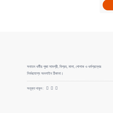
সনাতন ধর্মীয় পূজা সামগ্রী, বিগ্রহ, মালা, পোশাক ও ধর্মগ্রন্থের
নির্ভরযোগ্য অনলাইন ঠিকানা।
সংযুক্ত থাকুন :