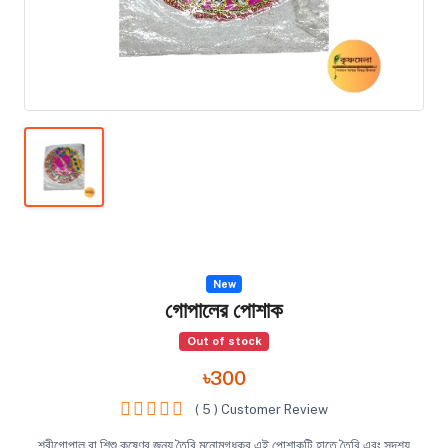
New
গোপালের পোশাক
Out of stock
৳300
( 5 ) Customer Review
শ্রীগোপাল বা শিশু কৃষ্ণের জন্য তৈরি মনোমুগ্ধকর এই পোশাকটি হাতে তৈরি এবং সুদৃশ্য