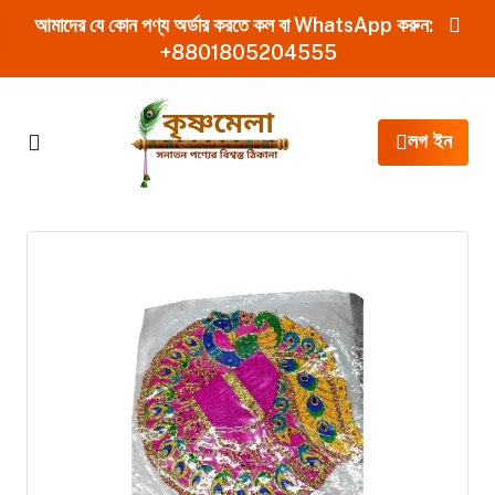
আমাদের যে কোন পণ্য অর্ডার করতে কল বা WhatsApp করুন:
+8801805204555
লগ ইন