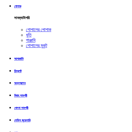
পোশাক
সাবক্যাটাগরি
গোপালের পোশাক
ধূতি
পাঞ্জাবি
গোপালের মুকুট
আগরবাতি
চিত্রপট
অন্নপ্রাশন
বিবাহ সামগ্রী
খেলনা সামগ্রী
লেডিস জুয়েলারি