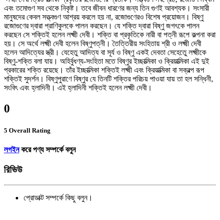
এবং তমোগুণ সব থেকে নিকৃষ্ট। তবে জীবন ধারণের জন্য তিন গুণই আবশ্যক। সংসারী
মানুষদের কেবল সত্ত্বগুণ আশ্রয় করলে হয় না, রজোগুণেরও বিশেষ প্রয়োজন। বিষ্ণু
রজোগুণের দ্বারা প্রাণিকুলকে পালন করছেন। যে শক্তি দ্বারা বিষ্ণু জগৎকে পালন
করছেন সে শক্তিই হলেন লক্ষ্মী দেবী। শক্তি বা প্রকৃতিকে নারী বা পত্নী রূপে কল্পনা করা
হয়। সে অর্থে লক্ষ্মী দেবী হলেন বিষ্ণুপত্নী। তৈত্তিরীয় সংহিতায় শ্রী ও লক্ষ্মী দেবী
হলেন আদিত্যের স্ত্রী। যেহেতু আদিত্য বা সূর্য ও বিষ্ণু একই দেবতা সেহেতেু লক্ষ্মীকে
বিষ্ণু-শক্তি বলা যায়। অহির্বুধণ্য-সংহিতা মতে বিষ্ণুর ইচ্ছাত্মিকা ও ক্রিয়াত্মিকা এই দুই
প্রকারের শক্তি রয়েছে। তাঁর ইচ্ছাত্মিকা শক্তিই লক্ষ্মী এবং ক্রিয়াত্মিকা বা সক্রল্প রূপ
শক্তিই সুদর্শন। বিষ্ণুপুরাণে বিষ্ণুর যে তিনটি শক্তির পরিচয় পাওয়া যায় তা হল সন্ধিনী,
সংবিৎ এবং হ্লাদিনী। এই হ্লাদিনী শক্তিই হলেন লক্ষ্মী দেবী।
0
5 Overall Rating
লগইন
করে পণ্য সম্পর্কে বলুন
রিভিউ
প্রোডাক্ট সম্পর্কে কিছু বলুন।