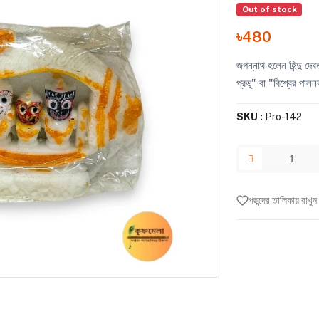
Out of stock
৳480
জগন্নাথ হলেন হিন্দু দে
প্রভু" বা "বিশ্বের পালন
SKU :
Pro-142
পছন্দের তালিকায় রাখুন