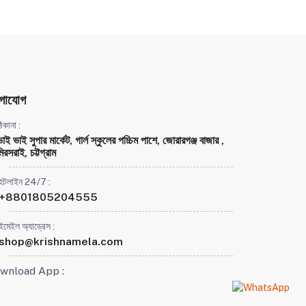
গাযোগ
িকানা :
ভাই ভাই সুপার মার্কেট, গার্ল স্কুলের পচ্চিম পাশে, জোরারগঞ্জ বাজার ,
িরসরাই, চট্টগ্রাম
হটলাইন 24/7 :
+8801805204555
ইমেইল অ্যাড্রেস :
shop@krishnamela.com
wnload App :