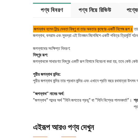
পণ্য বিবরণ
পণ্য নিয়ে রিভিউ
পণ্য
জগন্নাথ হলেন হিন্দু দেবতা বিষ্ণু বা তার অবতার কৃষ্ণের একটি বিশেষ রূপ।
তা
জগন্নাথ, বলরাম এবং সুভদ্রা এই তিনজন মিলেমিশে একটি পবিত্র ত্রিমূর্তি গঠন 
জগন্নাথের সংক্ষিপ্ত বিবরণ:
বিষ্ণুর রূপ:
জগন্নাথকে সাধারণত বিষ্ণুর একটি রূপ হিসাবে বিবেচনা করা হয়, তবে কেউ কে
পুরীর জগন্নাথ মন্দির:
পুরীর জগন্নাথ মন্দির তার প্রধান মন্দির এবং এখানে প্রতি বছর রথযাত্রা উৎসব অ
"জগন্নাথ" নামের অর্থ:
"জগন্নাথ" শব্দের অর্থ "যিনি জগতের প্রভু" বা "যিনি বিশ্বের পালনকর্তা"।
শ্র
প্র
এইরূপ আরও পণ্য দেখুন