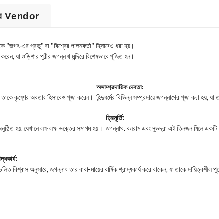
ের Vendor
কে "জগৎ-এর প্রভু" বা "বিশ্বের পালনকর্তা" হিসাবেও ধরা হয়।
করেন, যা ওড়িশার পুরীর জগন্নাথ মন্দিরে বিশেষভাবে পূজিত হন।
অসাম্প্রদায়িক দেবতা:
উ তাকে কৃষ্ণের অবতার হিসাবেও পূজা করেন।
হিন্দুধর্মের বিভিন্ন সম্প্রদায়ে জগন্নাথের পূজা করা হয়
ত্রিমূর্তি:
নুষ্ঠিত হয়, যেখানে লক্ষ লক্ষ ভক্তের সমাগম হয়।
জগন্নাথ, বলরাম এবং সুভদ্রা এই তিনজন মিলে একটি ত্র
াদ্ধকার্য:
চলিত বিশ্বাস অনুসারে, জগন্নাথ তার বাবা-মায়ের বার্ষিক শ্রাদ্ধকার্য করে থাকেন, যা তাকে দায়িত্বশীল 