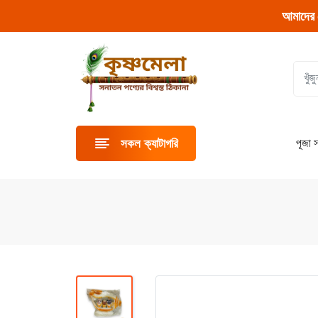
আমাদের 
পূজা স
সকল ক্যাটাগরি