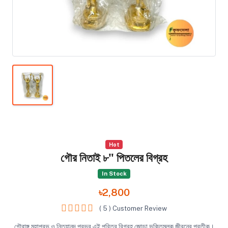
Hot
গৌর নিতাই ৮" পিতলের বিগ্রহ
In Stock
৳2,800
( 5 ) Customer Review
গৌরাঙ্গ মহাপ্রভু ও নিত্যানন্দ প্রভুর এই পবিত্র বিগ্রহ জোড়া ভক্তিমূলক জীবনের প্রতীক।