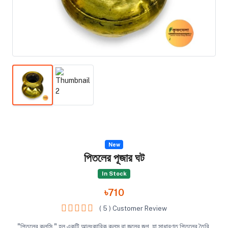
New
পিতলের পূজার ঘট
In Stock
৳710
( 5 ) Customer Review
"পিতলের কলসি " হল একটি আলংকারিক কলস বা জলের জগ, যা সাধারণত পিতলের তৈরি,