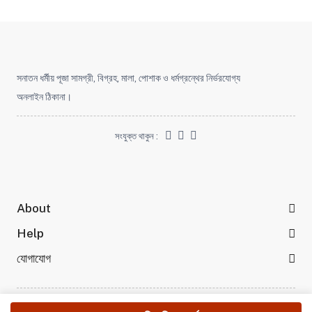
সনাতন ধর্মীয় পূজা সামগ্রী, বিগ্রহ, মালা, পোশাক ও ধর্মগ্রন্থের নির্ভরযোগ্য
অনলাইন ঠিকানা।
সংযুক্ত থাকুন :
About
Help
যোগাযোগ