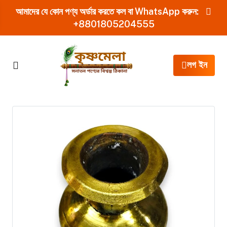
আমাদের যে কোন পণ্য অর্ডার করতে কল বা WhatsApp করুন:
+8801805204555
লগ ইন