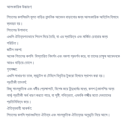
আলংকারিক উচ্চারণ:
পিতলের কলসিগুলি মূলত বাড়ির নান্দনিক আবেদন বাড়ানোর জন্য আলংকারিক আইটেম হিসাবে
ব্যবহৃত হয়।
পিতলের উপাদান:
এগুলি ঐতিহ্যগতভাবে পিতল দিয়ে তৈরি, যা এর স্থায়িত্ব এবং মার্জিত চেহারার জন্য
পরিচিত।
জটিল নকশা:
অনেক পিতলের কলসি বিস্তারিত নিদর্শন এবং নকশা প্রদর্শন করে, যা তাদের চাক্ষুষ আবেদনকে
আরও বাড়িয়ে তোলে।
গৃহসজ্জা:
এগুলি সাধারণত তাক, ম্যান্টেল বা টেবিলে বিবৃতির টুকরো হিসাবে স্থাপন করা হয়।
প্রতীকী তাৎপর্য:
কিছু সাংস্কৃতিক এবং ধর্মীয় প্রেক্ষাপটে, বিশেষ করে হিন্দুধর্মের মধ্যে, কলশ (কোলশির অন্য
নাম) প্রতীকী অর্থ ধারণ করতে পারে, যা সৃষ্টি, পবিত্রতা, এমনকি লক্ষ্মীর মতো দেবতাদের
প্রতিনিধিত্ব করে।
ঐতিহ্যবাহী আকর্ষণ:
পিতলের কলসি স্থানগুলিতে ঐতিহ্য এবং সাংস্কৃতিক ঐতিহ্যের অনুভূতি নিয়ে আসে।