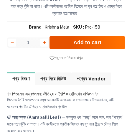
মানে নতুন কুঁড়ি বা পাতা। এটি নবজীবনের প্রতীক হিসেবে বহু যুগ ধরে হিন্দু ও বৌদ্ধ শিল্পে
ব্যবহৃত হয়ে আসছে।
Brand :
Krishna Mela
SKU :
Pro-158
Add to cart
পছন্দের তালিকায় রাখুন
পণ্য বিবরণ
পণ্য নিয়ে রিভিউ
পণ্যের Vendor
✨ পিতলের অম্রপল্লব: ঐতিহ্য ও শৈল্পিক সৌন্দর্যের সম্মিলন ✨
পিতলের তৈরি অম্রপল্লব শুধুমাত্র একটি অলঙ্কার বা শোভাসজ্জার উপকরণ নয়, এটি
আমাদের প্রাচীন ঐতিহ্য ও নান্দনিকতার প্রতীক।
🍃
অম্রপল্লব (Amrapalli Leaf)
— সংস্কৃত শব্দ “অম্র” মানে আম, আর “পল্লব”
মানে নতুন কুঁড়ি বা পাতা। এটি নবজীবনের প্রতীক হিসেবে বহু যুগ ধরে হিন্দু ও বৌদ্ধ শিল্পে
ব্যবহৃত হয়ে আসছে।