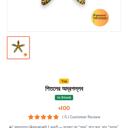
Top
পিতলের অম্রপল্লব
In Stock
৳100
( 5 ) Customer Review
🍃 অম্রপল্লব (Amrapalli Leaf) — সংস্কৃত শব্দ “অম্র” মানে আম, আর “পল্লব”