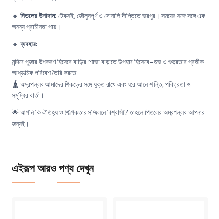
🔸
পিতলের উপাদান:
টেকসই, জৌলুসপূর্ণ ও সোনালি দীপ্তিতে ভরপুর। সময়ের সঙ্গে সঙ্গে এক
অনন্য প্রাচীনতা পায়।
🔸
ব্যবহার:
মন্দিরে পূজার উপকরণ হিসেবে
বাড়ির শোভা বাড়াতে
উপহার হিসেবে – শুভ ও শুভ্রতার প্রতীক
আধ্যাত্মিক পরিবেশ তৈরি করতে
🛕 অম্রপল্লব আমাদের শিকড়ের সঙ্গে যুক্ত রাখে এবং ঘরে আনে শান্তি, পবিত্রতা ও
সমৃদ্ধির বার্তা।
🌟 আপনি কি ঐতিহ্য ও শৈল্পিকতার সম্মিলনে বিশ্বাসী? তাহলে পিতলের অম্রপল্লব আপনার
জন্যই।
এইরূপ আরও পণ্য দেখুন