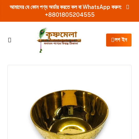
আমাদের যে কোন পণ্য অর্ডার করতে কল বা WhatsApp করুন:
+8801805204555
লগ ইন