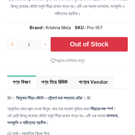
কিন্তু মনোহর কৌটো শুধুই সিঁদুর রাখার পাত্র নয় – এটি এক অনন্য ভালবাসা, সংস্কৃতি ও
নারীত্বের প্রতীক।
Brand :
Krishna Mela
SKU :
Pro-167
Out of Stock
পছন্দের তালিকায় রাখুন
পণ্য বিবরণ
পণ্য নিয়ে রিভিউ
পণ্যের Vendor
🌺✨
ঝিনুকের সিঁদুর কৌটো – সৌন্দর্যে ভরা শুদ্ধতার ছোঁয়া
✨🌺
প্রকৃতির কোলে জন্ম নেওয়া ঝিনুক, আর তার মধ্যেই লুকিয়ে থাকা
সিঁদুরের শুভ স্পর্শ
।
এই ছোট্ট কিন্তু মনোহর কৌটো শুধুই সিঁদুর রাখার পাত্র নয় – এটি এক অনন্য
ভালবাসা,
সংস্কৃতি ও নারীত্বের প্রতীক
।
🐚 তৈরি – প্রাকৃতিক ঝিনুক দিয়ে