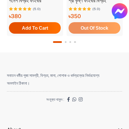
গনেশ বিগ্রহ ফাইবার
শ্রী কৃষ্ণ ফাইবার বিগ্রহ
(5.0)
(5.0)
৳380
৳350
Add To Cart
Out Of Stock
সনাতন ধর্মীয় পূজা সামগ্রী, বিগ্রহ, মালা, পোশাক ও ধর্মগ্রন্থের নির্ভরযোগ্য
অনলাইন ঠিকানা।
সংযুক্ত থাকুন :