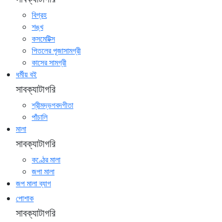
বিগ্রহ
শঙ্খ
কসমেটিক্স
পিতলের পূজাসামগ্রী
কাসের সামগ্রী
ধর্মীয় বই
সাবক্যাটাগরি
শ্রীমদ্ভগবদগীতা
পাঁচালি
মালা
সাবক্যাটাগরি
কণ্ঠের মালা
জপা মালা
জপ মালা ব্যাগ
পোশাক
সাবক্যাটাগরি