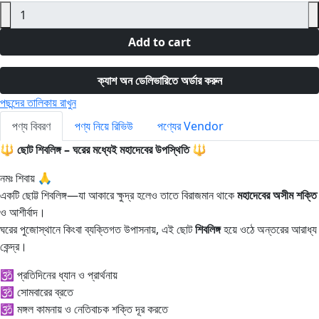
Add to cart
ক্যাশ অন ডেলিভারিতে অর্ডার করুন
পছন্দের তালিকায় রাখুন
পণ্য বিবরণ
পণ্য নিয়ে রিভিউ
পণ্যের Vendor
🔱
ছোট শিবলিঙ্গ – ঘরের মধ্যেই মহাদেবের উপস্থিতি
🔱
নমঃ শিবায় 🙏
একটি ছোট্ট শিবলিঙ্গ—যা আকারে ক্ষুদ্র হলেও তাতে বিরাজমান থাকে
মহাদেবের অসীম শক্তি
ও আশীর্বাদ।
ঘরের পুজোস্থানে কিংবা ব্যক্তিগত উপাসনায়, এই ছোট
শিবলিঙ্গ
হয়ে ওঠে অন্তরের আরাধ্য
কেন্দ্র।
🕉️ প্রতিদিনের ধ্যান ও প্রার্থনায়
🕉️ সোমবারের ব্রতে
🕉️ মঙ্গল কামনায় ও নেতিবাচক শক্তি দূর করতে