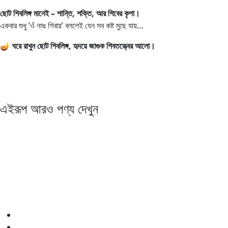
ছোট শিবলিঙ্গ মানেই – শান্তি, শক্তি, আর শিবের কৃপা।
একবার শুধু ‘ওঁ নমঃ শিবায়’ বললেই যেন সব কষ্ট মুছে যায়…
🪔
ঘরে রাখুন ছোট শিবলিঙ্গ, হৃদয়ে জাগুক শিবতত্ত্বের আলো।
এইরূপ আরও পণ্য দেখুন