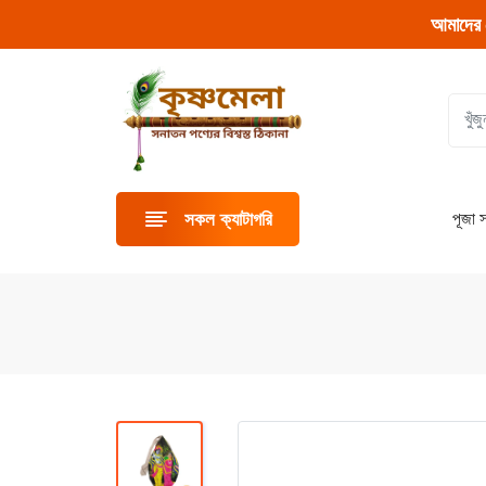
আমাদের 
পূজা স
সকল ক্যাটাগরি