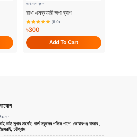
জপ মালা ব্যাগ
জপ মালা ব্যাগ
রাধা এমব্রডারী জপা ব্যাগ
নৃসিংহদেব 
(5.0)
৳300
৳370
Add To Cart
গাযোগ
িকানা :
ভাই ভাই সুপার মার্কেট, গার্ল স্কুলের পচ্চিম পাশে, জোরারগঞ্জ বাজার ,
িরসরাই, চট্টগ্রাম