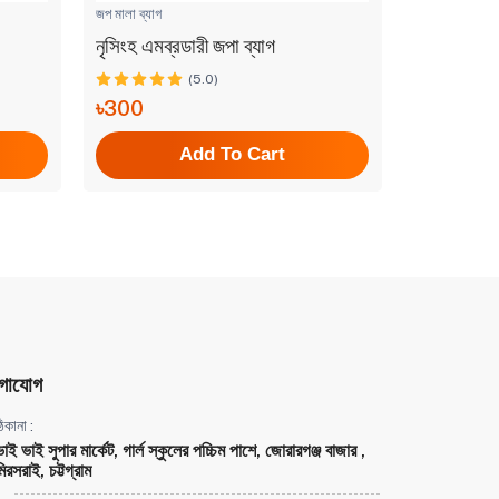
জপ মালা ব্যাগ
জপ মালা ব্যাগ
নৃসিংহ এমব্রডারী জপা ব্যাগ
নৃসিংহদেব 
(5.0)
৳300
৳370
Add To Cart
গাযোগ
িকানা :
ভাই ভাই সুপার মার্কেট, গার্ল স্কুলের পচ্চিম পাশে, জোরারগঞ্জ বাজার ,
িরসরাই, চট্টগ্রাম