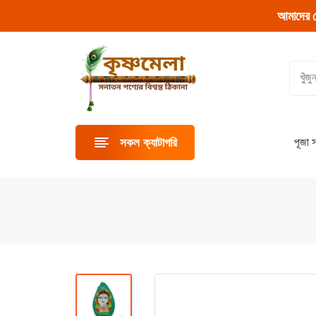
আমাদের 
পূজা স
সকল ক্যাটাগরি