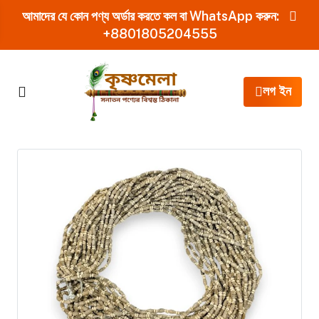
আমাদের যে কোন পণ্য অর্ডার করতে কল বা WhatsApp করুন:
+8801805204555
লগ ইন