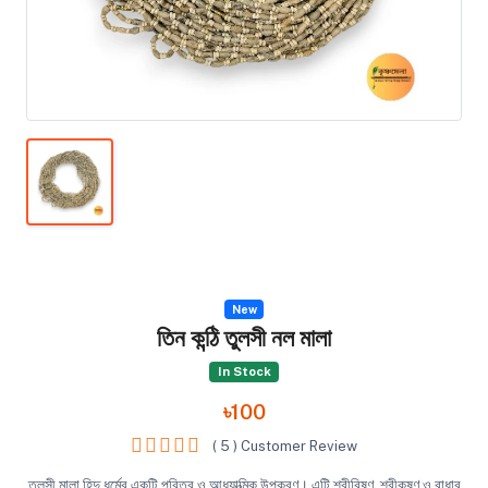
New
তিন কন্ঠি তুলসী নল মালা
In Stock
৳100
( 5 ) Customer Review
তুলসী মালা হিন্দু ধর্মের একটি পবিত্র ও আধ্যাত্মিক উপকরণ। এটি শ্রীবিষ্ণু, শ্রীকৃষ্ণ ও রাধার