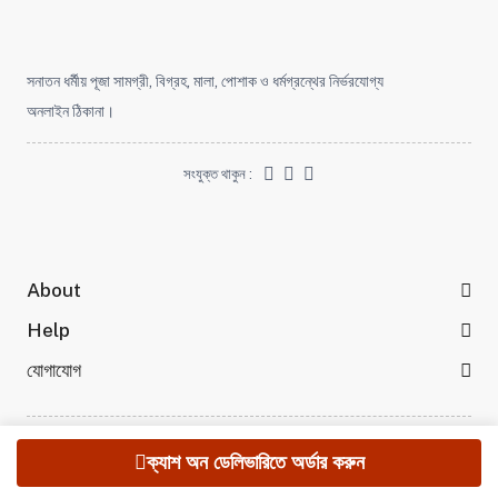
সনাতন ধর্মীয় পূজা সামগ্রী, বিগ্রহ, মালা, পোশাক ও ধর্মগ্রন্থের নির্ভরযোগ্য
অনলাইন ঠিকানা।
সংযুক্ত থাকুন :
About
Help
যোগাযোগ
© 2025 KrishnaMela.com All rights reserved
ক্যাশ অন ডেলিভারিতে অর্ডার করুন