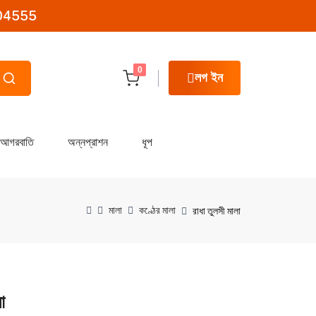
04555
0
লগ ইন
আগরবাতি
অন্নপ্রাশন
ধূপ
মালা
কণ্ঠের মালা
রাধা তুলসী মালা
া