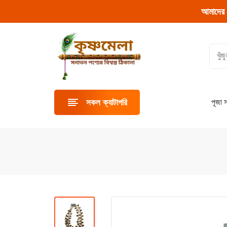
আমাদের 
পূজা স
সকল ক্যাটাগরি