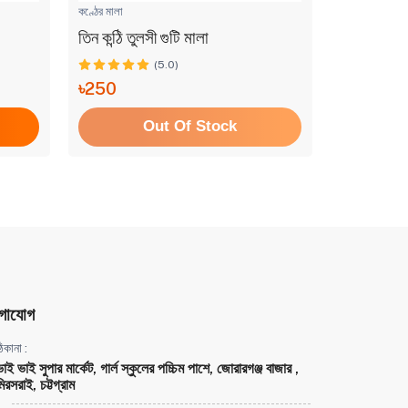
কণ্ঠের মালা
কণ্ঠের মালা
তিন কন্ঠি তুলসী গুটি মালা
তিন কন্ঠি তু
(5.0)
৳250
৳120
Out Of Stock
গাযোগ
িকানা :
ভাই ভাই সুপার মার্কেট, গার্ল স্কুলের পচ্চিম পাশে, জোরারগঞ্জ বাজার ,
িরসরাই, চট্টগ্রাম