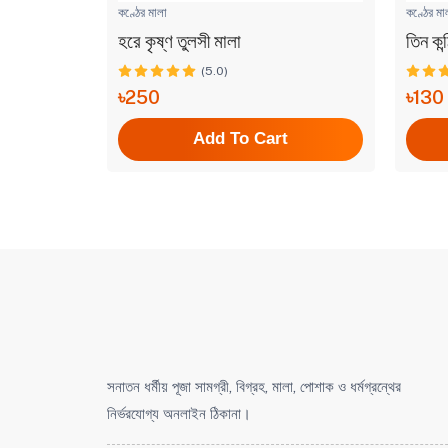
কণ্ঠের মালা
কণ্ঠের মা
হরে কৃষ্ণ তুলসী মালা
তিন কন্
(5.0)
৳250
৳130
t
Add To Cart
সনাতন ধর্মীয় পূজা সামগ্রী, বিগ্রহ, মালা, পোশাক ও ধর্মগ্রন্থের
নির্ভরযোগ্য অনলাইন ঠিকানা।