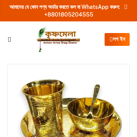
আমাদের যে কোন পণ্য অর্ডার করতে কল বা WhatsApp করুন:
+8801805204555
লগ ইন