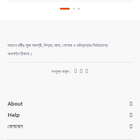
সনাতন ধর্মীয় পূজা সামগ্রী, বিগ্রহ, মালা, পোশাক ও ধর্মগ্রন্থের নির্ভরযোগ্য
অনলাইন ঠিকানা।
সংযুক্ত থাকুন :
About
Help
যোগাযোগ