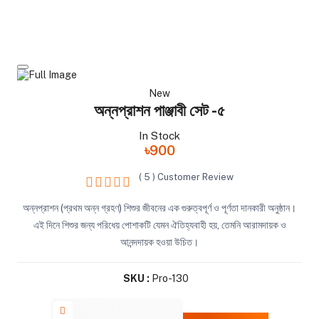
New
অন্নপ্রাশন পাঞ্জাবী সেট -৫
In Stock
৳900
( 5 ) Customer Review
অন্নপ্রাশন (প্রথম অন্ন গ্রহণ) শিশুর জীবনের এক গুরুত্বপূর্ণ ও পূর্ণতা দানকারী অনুষ্ঠান।
এই দিনে শিশুর জন্য পরিধেয় পোশাকটি যেমন ঐতিহ্যবাহী হয়, তেমনি আরামদায়ক ও
আনন্দদায়ক হওয়া উচিত।
SKU :
Pro-130