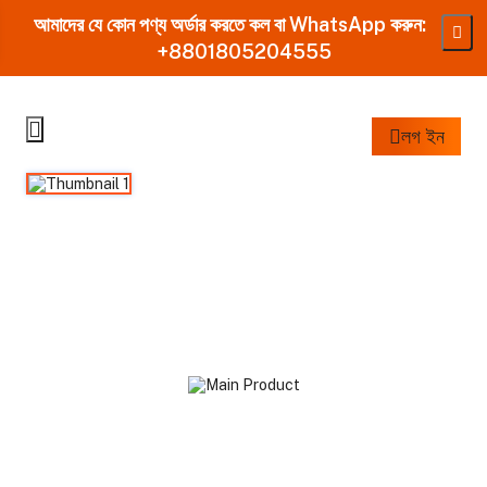
আমাদের যে কোন পণ্য অর্ডার করতে কল বা WhatsApp করুন:
+8801805204555
লগ ইন