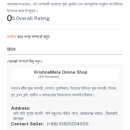
অন্নপ্রাশন ছাড়াও, এই পোশাকটি অন্যান্য পূজা, জন্মদিন এবং সাংস্কৃতিক অনুষ্ঠান সহ বিভিন্ন
উৎসবের জন্য উপযুক্ত।
0
5 Overall Rating
লগইন
করে পণ্য সম্পর্কে বলুন
রিভিউ
প্রোডাক্ট সম্পর্কে কিছু বলুন।
KrishnaMela Online Shop
(36 Reviews)
সনাতন ধর্মীয় পূজা সামগ্রী, গোপাল, তুলসিমালা, পিতলের বিভিন্ন পূজা সামগ্রী, তিলক,
ধূপ, চন্দন, ঘন্টা, প্রদীপ ও ধর্মগ্রন্থের নির্ভরযোগ্য অনলাইন ঠিকানা।
Address:
ভাই ভাই সুপার মার্কেট, গার্ল স্কুলের পচ্চিম পাশে, জোরারগঞ্জ বাজার , মিরসরাই,
চট্টগ্রাম
Contact Seller:
(+88) 01805204555