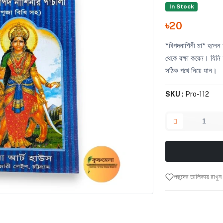
In Stock
৳20
*বিপদনাশিনী মা* হলেন দ
থেকে রক্ষা করেন। যিনি 
সঠিক পথে নিয়ে যান।
SKU :
Pro-112
পছন্দের তালিকায় রাখুন