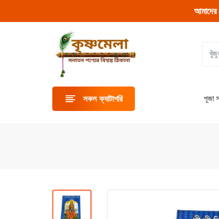
আমাদের 
পূজা স
সকল ক্যাটাগরি