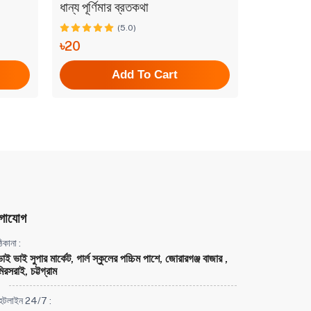
ধান্য পূর্ণিমার ব্রতকথা
আশ্বিনের ব
(5.0)
৳20
৳20
Add To Cart
গাযোগ
িকানা :
ভাই ভাই সুপার মার্কেট, গার্ল স্কুলের পচ্চিম পাশে, জোরারগঞ্জ বাজার ,
িরসরাই, চট্টগ্রাম
হটলাইন 24/7 :