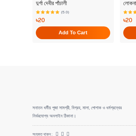
ী
দুর্গা দেবীর পাঁচালী
লোকনাথ
(5.0)
৳20
৳20
t
Add To Cart
সনাতন ধর্মীয় পূজা সামগ্রী, বিগ্রহ, মালা, পোশাক ও ধর্মগ্রন্থের
নির্ভরযোগ্য অনলাইন ঠিকানা।
সংযুক্ত থাকুন :