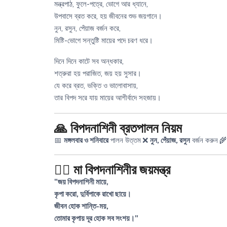
মন্ত্রপাঠ, ফুলে-পত্রে, ভোগে আর ধ্যানে,
উপবাসে ব্রত করে, হয় জীবনের শুভ জয়গানে।
নুন, রসুন, পেঁয়াজ বর্জন করে,
মিষ্টি-ভোগে সন্তুষ্টি মায়ের পদে চরণ ধরে।
দিনে দিনে কাটে সব অন্ধকার,
শত্রুরা হয় পরাজিত, জয় হয় সুসার।
যে করে ব্রত, ভক্তি ও ভালোবাসায়,
তার বিপদ সরে যায় মায়ের আশীর্বাদে সহজায়।
🙏 বিপদনাশিনী ব্রতপালন নিয়ম
📅
মঙ্গলবার ও শনিবারে
পালন উত্তম
❌
নুন, পেঁয়াজ, রসুন
বর্জন করুন
🌾
🧘‍♀️ মা বিপদনাশিনীর জয়মন্ত্র
"জয় বিপদনাশিনী মায়ে,
কৃপা করো, দুর্বিপাকে রাখো ছায়ে।
জীবন হোক শান্তি-ময়,
তোমার কৃপায় দূর হোক সব সংশয়।"