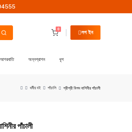
04555
0
লগ ইন
আগরবাতি
অন্নপ্রাশন
ধূপ
ধর্মীয় বই
পাঁচালি
শ্রীশ্রী বিপদ নাশিনীর পাঁচালী
নাশিনীর পাঁচালী