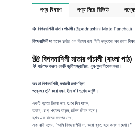
পণ্য বিবরণ
পণ্য নিয়ে রিভিউ
পণ্য
🔱
বিপদনাশিনী মাতার পাঁচালী
(Bipadnashini Mata Panchali)
বিপদনাশিনী মা
হলেন দুর্গার এক বিশেষ রূপ, যিনি ভক্তদের সব রকম
বিপদ,
🌺 বিপদনাশিনী মাতার পাঁচালী (বাংলা পাঠ)
🔰 পাঠ শুরু করুন একটি প্রদীপ জ্বালিয়ে, ধূপ-ফুল নিবেদন করে।
জয় মা বিপদনাশিনী, দয়াময়ী মহাশক্তি,
ভক্তেরে তুমি করো রক্ষা, হীন করি দুখের অদৃষ্টি।
একটি গ্রামে ছিলো জন, দুঃখে দিন যাপন,
অভাব, রোগ, শত্রুর তাড়ন, চলিল জীবন দহন।
হঠাৎ এক রাত্রে স্বপ্নে দেখা,
এক নারী বলেন, "আমি বিপদনাশিনী মা, করো ব্রত, হবে কল্যাণ দেখা।"