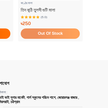
কণ্ঠের মালা
কণ্ঠের মালা
তিন কন্ঠি তুলসী গুটি মালা
তিন কন্ঠি তু
(5.0)
৳250
৳120
Out Of Stock
গাযোগ
িকানা :
ভাই ভাই সুপার মার্কেট, গার্ল স্কুলের পচ্চিম পাশে, জোরারগঞ্জ বাজার ,
িরসরাই, চট্টগ্রাম