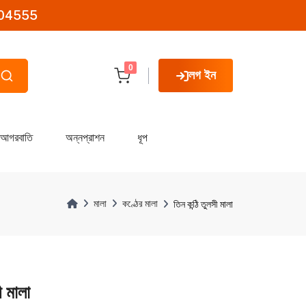
04555
0
লগ ইন
আগরবাতি
অন্নপ্রাশন
ধূপ
মালা
কণ্ঠের মালা
তিন কন্ঠি তুলসী মালা
ী মালা