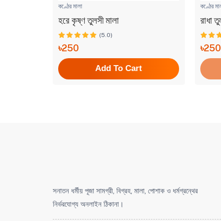
কণ্ঠের মালা
কণ্ঠের মা
হরে কৃষ্ণ তুলসী মালা
রাধা ত
(5.0)
৳250
৳25
t
Add To Cart
সনাতন ধর্মীয় পূজা সামগ্রী, বিগ্রহ, মালা, পোশাক ও ধর্মগ্রন্থের
নির্ভরযোগ্য অনলাইন ঠিকানা।