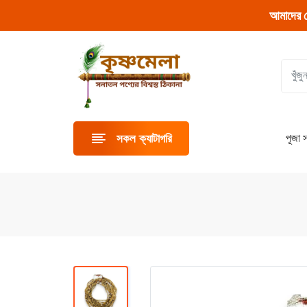
আমাদের 
পূজা স
সকল ক্যাটাগরি