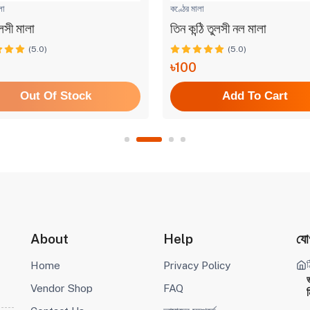
লা
কণ্ঠের মালা
ুলসী মালা
তিন কন্ঠি তুলসী নল মালা
(5.0)
(5.0)
0
৳100
Out Of Stock
Add To Cart
About
Help
যো
ঠ
Home
Privacy Policy
Vendor Shop
FAQ
ম