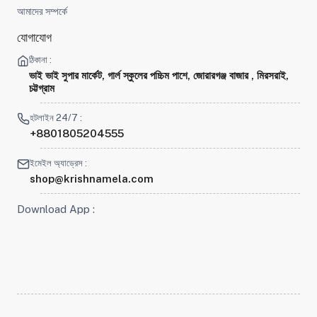
আমাদের সম্পর্কে
যোগাযোগ
ঠিকানা :
ভাই ভাই সুপার মার্কেট, গার্ল স্কুলের পচ্চিম পাশে, জোরারগঞ্জ বাজার , মিরসরাই,
চট্টগ্রাম
হটলাইন 24/7 :
+8801805204555
ইমেইল অ্যাড্রেস :
shop@krishnamela.com
Download App :